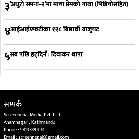
३
‘अधुरो सपना-२’मा माया प्रेमको गाथा (भिडियोसहित)
४
आईआईएफटीका १२८ बिद्यार्थी ग्राजुयट
५
अब पछि हट्दिनँ : दिवाकर थापा
सम्पर्क
Screennepal Media Pvt. Ltd.
Anamnagar , Kathmandu
Phone :
9813789494
Email :
screennepal@gmail.com