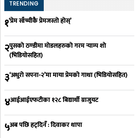
TRENDING
१
‘प्रेम साँच्चीकै प्रेमजस्तो होस्’
२
पुसको ठण्डीमा मोडलहरुको गरम र्‍याम्प शो
(भिडियोसहित)
३
‘अधुरो सपना-२’मा माया प्रेमको गाथा (भिडियोसहित)
४
आईआईएफटीका १२८ बिद्यार्थी ग्राजुयट
५
अब पछि हट्दिनँ : दिवाकर थापा