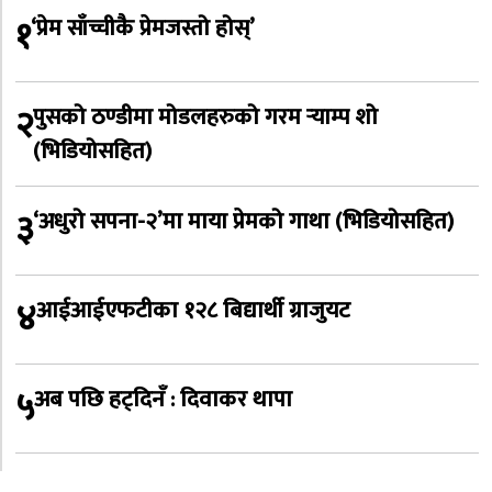
१
‘प्रेम साँच्चीकै प्रेमजस्तो होस्’
२
पुसको ठण्डीमा मोडलहरुको गरम र्‍याम्प शो
(भिडियोसहित)
३
‘अधुरो सपना-२’मा माया प्रेमको गाथा (भिडियोसहित)
४
आईआईएफटीका १२८ बिद्यार्थी ग्राजुयट
५
अब पछि हट्दिनँ : दिवाकर थापा