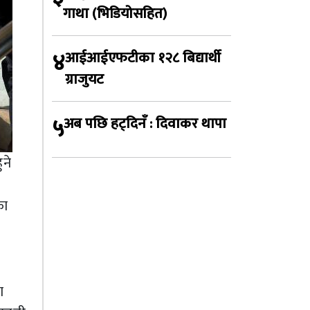
गाथा (भिडियोसहित)
४
आईआईएफटीका १२८ बिद्यार्थी
ग्राजुयट
५
अब पछि हट्दिनँ : दिवाकर थापा
ने
का
ा