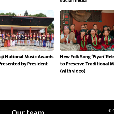
social media
aji National Music Awards
New Folk Song ‘Piyari’ Re
Presented by President
to Preserve Traditional M
(with video)
Our team
© 