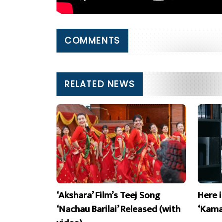
COMMENTS
RELATED NEWS
‘Akshara’ Film’s Teej Song
Here 
‘Nachau Barilai’ Released (with
‘Kama