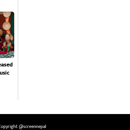
leased
usic
Copyright @screennepal