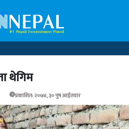
 K.C
ता थेगिम
प्रकाशित: २०७४, ३० पुष आईतवार