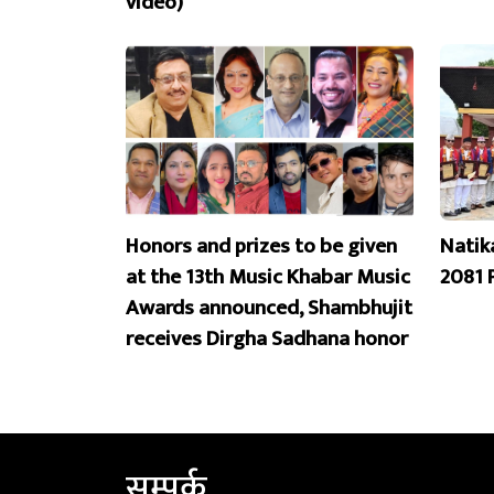
video)
Honors and prizes to be given
Natik
at the 13th Music Khabar Music
2081 
Awards announced, Shambhujit
receives Dirgha Sadhana honor
सम्पर्क