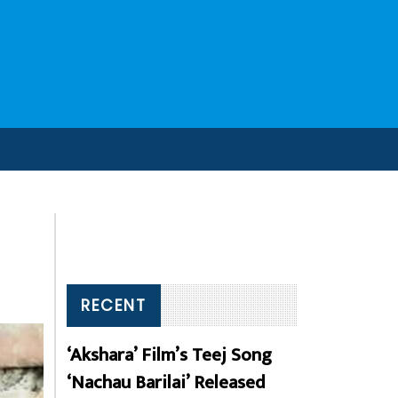
RECENT
‘Akshara’ Film’s Teej Song
‘Nachau Barilai’ Released