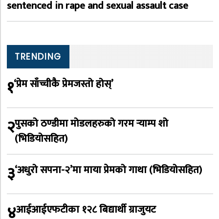
sentenced in rape and sexual assault case
TRENDING
१
‘प्रेम साँच्चीकै प्रेमजस्तो होस्’
२
पुसको ठण्डीमा मोडलहरुको गरम र्‍याम्प शो
(भिडियोसहित)
३
‘अधुरो सपना-२’मा माया प्रेमको गाथा (भिडियोसहित)
४
आईआईएफटीका १२८ बिद्यार्थी ग्राजुयट