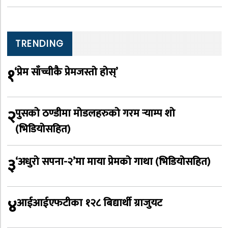
TRENDING
१
‘प्रेम साँच्चीकै प्रेमजस्तो होस्’
२
पुसको ठण्डीमा मोडलहरुको गरम र्‍याम्प शो
(भिडियोसहित)
३
‘अधुरो सपना-२’मा माया प्रेमको गाथा (भिडियोसहित)
४
आईआईएफटीका १२८ बिद्यार्थी ग्राजुयट