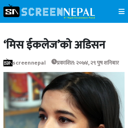
‘मिस ईकलेज’को अडिसन
screennepal
प्रकाशित: २०७४, २९ पुष शनिबार