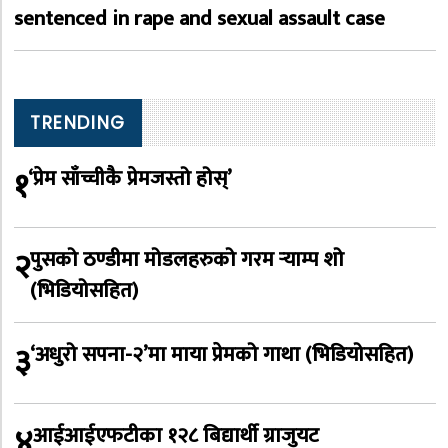
sentenced in rape and sexual assault case
TRENDING
१
‘प्रेम साँच्चीकै प्रेमजस्तो होस्’
२
पुसको ठण्डीमा मोडलहरुको गरम र्‍याम्प शो
(भिडियोसहित)
३
‘अधुरो सपना-२’मा माया प्रेमको गाथा (भिडियोसहित)
४
आईआईएफटीका १२८ बिद्यार्थी ग्राजुयट