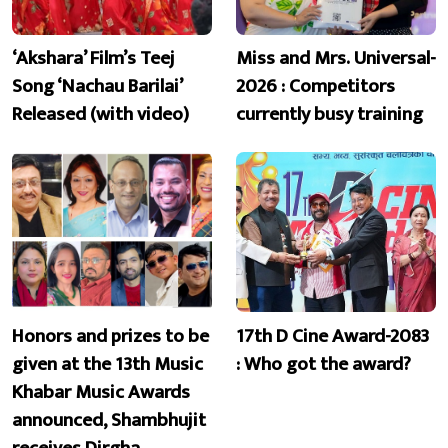
‘Akshara’ Film’s Teej
Miss and Mrs. Universal-
Song ‘Nachau Barilai’
2026 : Competitors
Released (with video)
currently busy training
Honors and prizes to be
17th D Cine Award-2083
given at the 13th Music
: Who got the award?
Khabar Music Awards
announced, Shambhujit