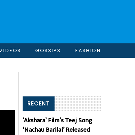
VIDEOS
GOSSIPS
FASHION
RECENT
‘Akshara’ Film’s Teej Song
‘Nachau Barilai’ Released