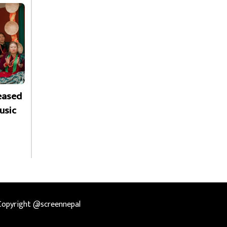
leased
usic
Copyright @screennepal