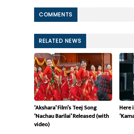
COMMENTS
RELATED NEWS
‘Akshara’ Film’s Teej Song
Here 
‘Nachau Barilai’ Released (with
‘Kama
video)