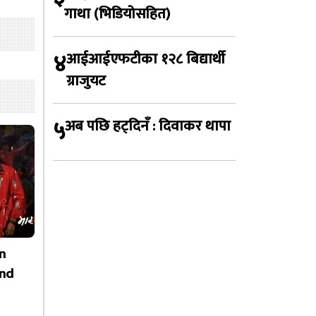
गाथा (भिडियोसहित)
४
आईआईएफटीका १२८ बिद्यार्थी
ग्राजुयट
५
अब पछि हट्दिनँ : दिवाकर थापा
n
nd