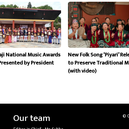
aji National Music Awards
New Folk Song ‘Piyari’ Re
Presented by President
to Preserve Traditional M
(with video)
Our team
© 