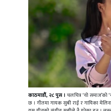
काठमाडौं, २८ पुस ।
चलचित्र ‘यो समाज’को ‘
छ । गीतमा गायक सुबी राई र गायिका मेलिना
यस गीतको संगीत सुबीले नै गरेका हुन् । लब