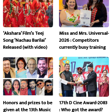
‘Akshara’ Film’s Teej
Miss and Mrs. Universal-
Song ‘Nachau Barilai’
2026 : Competitors
Released (with video)
currently busy training
Honors and prizes to be
17th D Cine Award-2083
given at the 13th Music
: Who got the award?