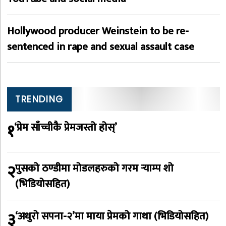
Hollywood producer Weinstein to be re-
sentenced in rape and sexual assault case
TRENDING
१
‘प्रेम साँच्चीकै प्रेमजस्तो होस्’
२
पुसको ठण्डीमा मोडलहरुको गरम र्‍याम्प शो
(भिडियोसहित)
३
‘अधुरो सपना-२’मा माया प्रेमको गाथा (भिडियोसहित)