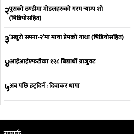
२
पुसको ठण्डीमा मोडलहरुको गरम र्‍याम्प शो
(भिडियोसहित)
३
‘अधुरो सपना-२’मा माया प्रेमको गाथा (भिडियोसहित)
४
आईआईएफटीका १२८ बिद्यार्थी ग्राजुयट
५
अब पछि हट्दिनँ : दिवाकर थापा
सम्पर्क