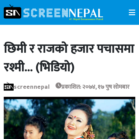
छिमी र राजको हजार पचासमा
रश्मी… (भिडियो)
screennepal
प्रकाशित: २०७४, १७ पुष सोमबार