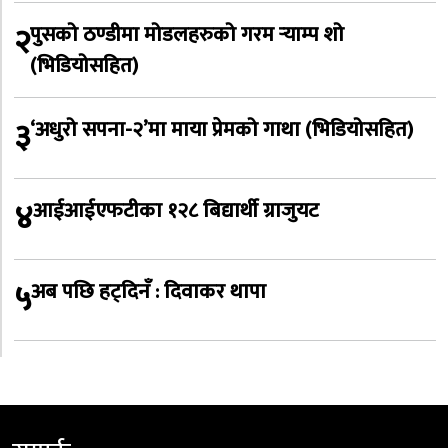
२
पुसको ठण्डीमा मोडलहरुको गरम र्‍याम्प शो
(भिडियोसहित)
३
‘अधुरो सपना-२’मा माया प्रेमको गाथा (भिडियोसहित)
४
आईआईएफटीका १२८ बिद्यार्थी ग्राजुयट
५
अब पछि हट्दिनँ : दिवाकर थापा