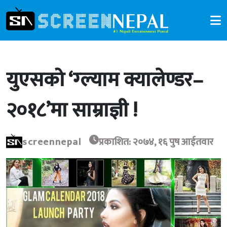
युएसको ‘ग्ल्याम क्यालेण्डर–
२०१८’मा साम्राज्ञी !
screennepal
प्रकाशित: २०७४, १६ पुष आईतवार