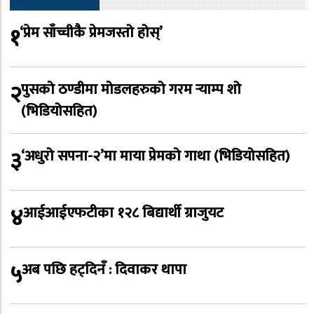
१
‘प्रेम साँच्चीकै प्रेमजस्तो होस्’
२
पुसको ठण्डीमा मोडलहरुको गरम र्‍याम्प शो
(भिडियोसहित)
३
‘अधुरो सपना-२’मा माया प्रेमको गाथा (भिडियोसहित)
४
आईआईएफटीका १२८ बिद्यार्थी ग्राजुयट
५
अब पछि हट्दिनँ : दिवाकर थापा