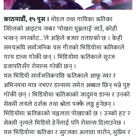
काठमाडौं, १५ पुस ।
मोडल तथा गायिका ऋतिका
जिरेलको आइटम नम्बर ‘पोखरा घुम्नलाई जाउँ, कोही
भन्छन् नगरकोट…’ले अहिले बजार तताएको छ । केही
समयअघि सार्वजनिक यस गीतको भिडियोमा ऋतिकाले
गरम डान्स गरेकी छन् । भिडियोमा ऋतिकाले सुरज
प्रजापतिसँग रोमान्स गरेकी छन् ।
यस भिडियो सार्वजनिकपछि ऋतिकाले आफू स्वर र
अभिनयमा मात्र नभएर डान्समा समेत अब्बल छिन् भन्ने पुष्ट
गरेकी छन् । भिडियोमा ऋतिकाको जादुमय डान्स र उनको
सेक्सी लयले दर्शक तथा श्रोता पक्कै लठ्ठ हुनेछन् ।
भिडियोमा ऋतिकाको चञ्चलता पोखएको छ । उनको हट र
सेक्सी नृत्यले भिडियो हेर्नेलाई पनि रोमान्स दिलाउनेछ ।
यस भिडियोमा ऋतिका र सुरजका अलावा यारोन, सुप्रिम र