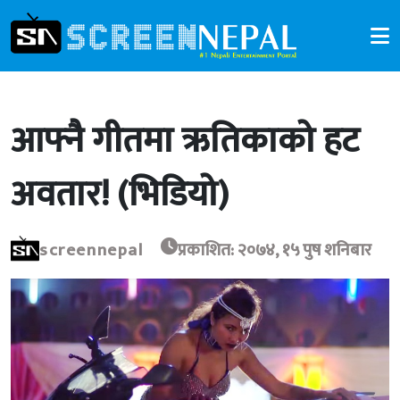
आफ्नै गीतमा ऋतिकाको हट
अवतार! (भिडियो)
screennepal
प्रकाशित: २०७४, १५ पुष शनिबार