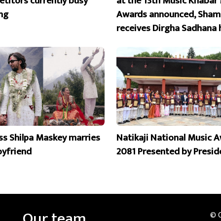
titors currently busy
at the 13th Music Khabar
ing
Awards announced, Sham
receives Dirgha Sadhana 
ss Shilpa Maskey marries
Natikaji National Music 
oyfriend
2081 Presented by Presid
Our team
© 