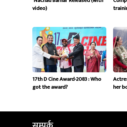
‘Nachau Barilai’ Released (with
Compe
video)
train
17th D Cine Award-2083 : Who
Actre
got the award?
her b
सम्पर्क