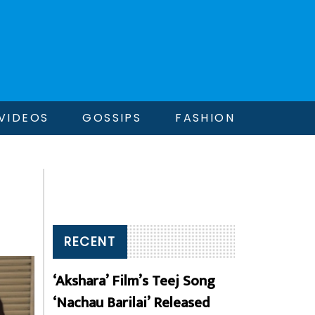
VIDEOS
GOSSIPS
FASHION
RECENT
‘Akshara’ Film’s Teej Song
‘Nachau Barilai’ Released