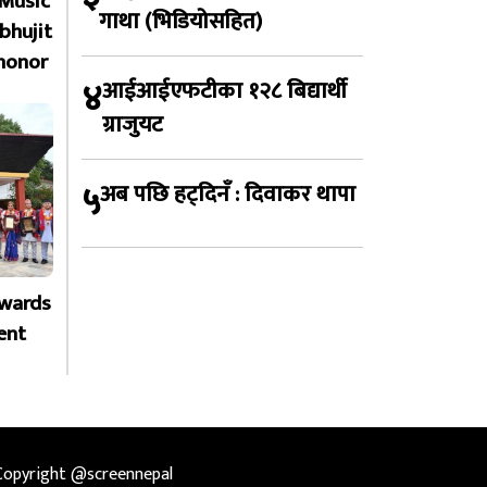
 Music
गाथा (भिडियोसहित)
bhujit
honor
४
आईआईएफटीका १२८ बिद्यार्थी
ग्राजुयट
५
अब पछि हट्दिनँ : दिवाकर थापा
Awards
ent
Copyright @screennepal