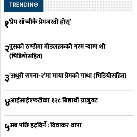
TRENDING
१
‘प्रेम साँच्चीकै प्रेमजस्तो होस्’
२
पुसको ठण्डीमा मोडलहरुको गरम र्‍याम्प शो
(भिडियोसहित)
३
‘अधुरो सपना-२’मा माया प्रेमको गाथा (भिडियोसहित)
४
आईआईएफटीका १२८ बिद्यार्थी ग्राजुयट
५
अब पछि हट्दिनँ : दिवाकर थापा