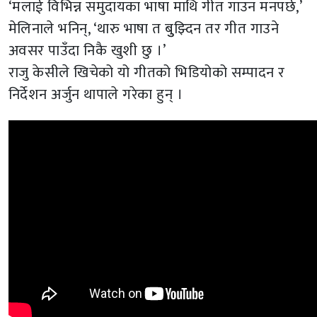
‘मलाई विभिन्न समुदायका भाषा माथि गीत गाउन मनपर्छ,’
मेलिनाले भनिन्, ‘थारु भाषा त बुुझ्दिन तर गीत गाउने
अवसर पाउँदा निकै खुशी छु ।’
राजु केसीले खिचेको यो गीतको भिडियोको सम्पादन र
निर्देशन अर्जुन थापाले गरेका हुन् ।