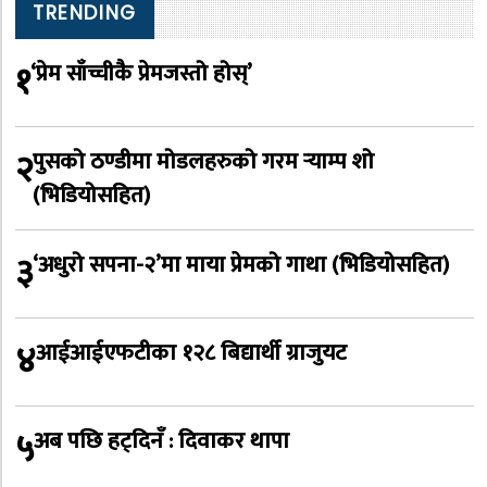
TRENDING
१
‘प्रेम साँच्चीकै प्रेमजस्तो होस्’
२
पुसको ठण्डीमा मोडलहरुको गरम र्‍याम्प शो
(भिडियोसहित)
३
‘अधुरो सपना-२’मा माया प्रेमको गाथा (भिडियोसहित)
४
आईआईएफटीका १२८ बिद्यार्थी ग्राजुयट
५
अब पछि हट्दिनँ : दिवाकर थापा