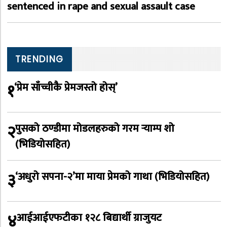
sentenced in rape and sexual assault case
TRENDING
१
‘प्रेम साँच्चीकै प्रेमजस्तो होस्’
२
पुसको ठण्डीमा मोडलहरुको गरम र्‍याम्प शो
(भिडियोसहित)
३
‘अधुरो सपना-२’मा माया प्रेमको गाथा (भिडियोसहित)
४
आईआईएफटीका १२८ बिद्यार्थी ग्राजुयट