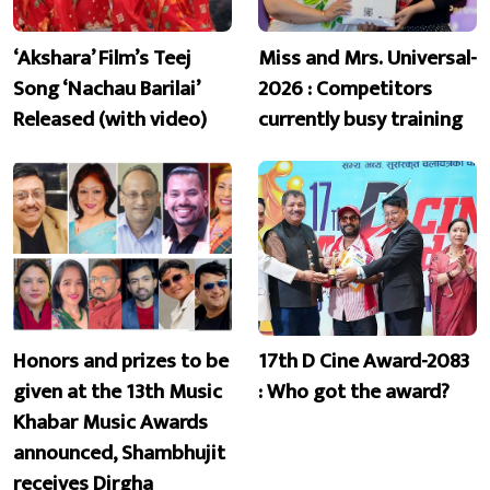
‘Akshara’ Film’s Teej
Miss and Mrs. Universal-
Song ‘Nachau Barilai’
2026 : Competitors
Released (with video)
currently busy training
Honors and prizes to be
17th D Cine Award-2083
given at the 13th Music
: Who got the award?
Khabar Music Awards
announced, Shambhujit
receives Dirgha