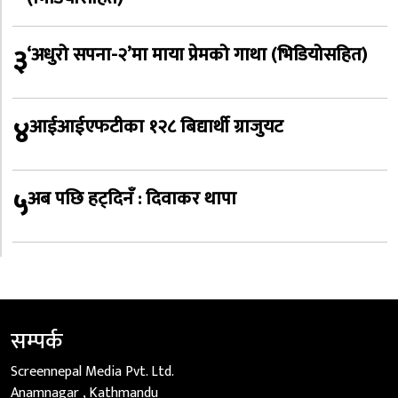
३
‘अधुरो सपना-२’मा माया प्रेमको गाथा (भिडियोसहित)
४
आईआईएफटीका १२८ बिद्यार्थी ग्राजुयट
५
अब पछि हट्दिनँ : दिवाकर थापा
सम्पर्क
Screennepal Media Pvt. Ltd.
Anamnagar , Kathmandu