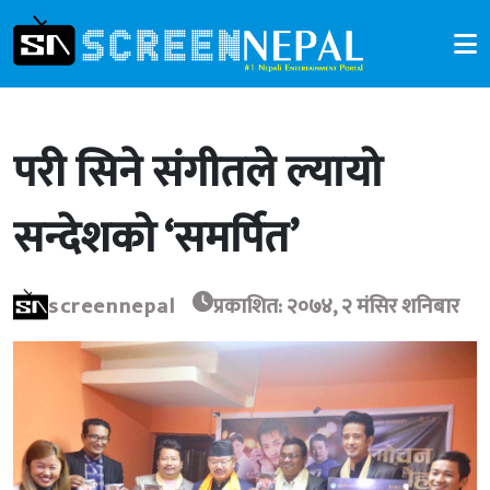
परी सिने संगीतले ल्यायो
सन्देशको ‘समर्पित’
screennepal
प्रकाशित: २०७४, २ मंसिर शनिबार