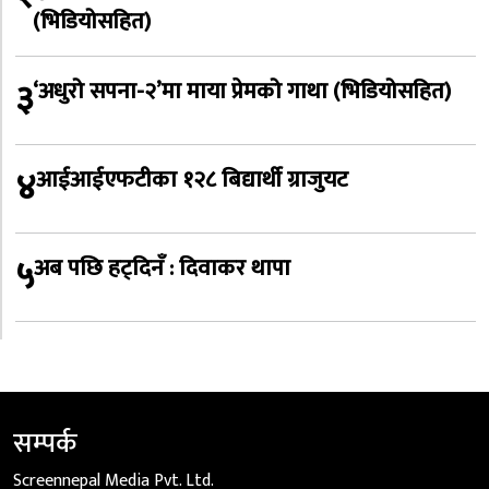
(भिडियोसहित)
३
‘अधुरो सपना-२’मा माया प्रेमको गाथा (भिडियोसहित)
४
आईआईएफटीका १२८ बिद्यार्थी ग्राजुयट
५
अब पछि हट्दिनँ : दिवाकर थापा
सम्पर्क
Screennepal Media Pvt. Ltd.