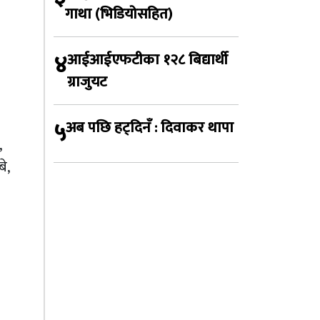
गाथा (भिडियोसहित)
४
आईआईएफटीका १२८ बिद्यार्थी
ग्राजुयट
५
अब पछि हट्दिनँ : दिवाकर थापा
,
े,