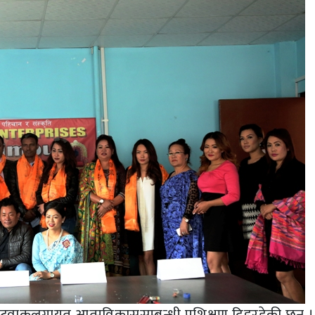
्याटवाकलगायत आत्मविकाससम्बन्धी प्रशिक्षण दिइरहेकी छन् ।