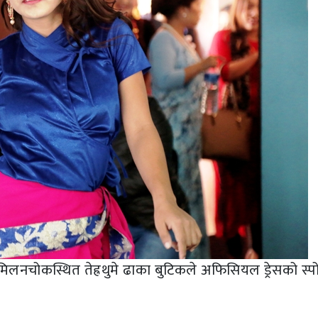
लनचोकस्थित तेह्रथुमे ढाका बुटिकले अफिसियल ड्रेसको स्पो