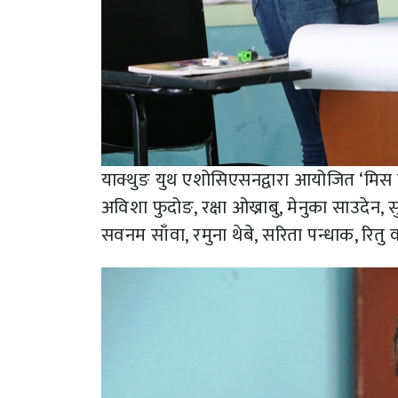
याक्थुङ युथ एशोसिएसनद्वारा आयोजित ‘मिस लिम
अविशा फुदोङ, रक्षा ओख्राबु, मेनुका साउदेन, सुस
सवनम साँवा, रमुना थेबे, सरिता पन्धाक, रितु व