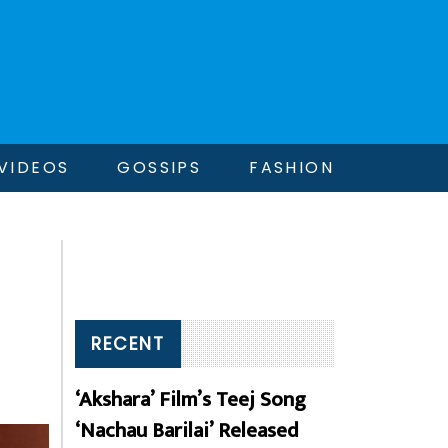
VIDEOS
GOSSIPS
FASHION
RECENT
‘Akshara’ Film’s Teej Song
‘Nachau Barilai’ Released