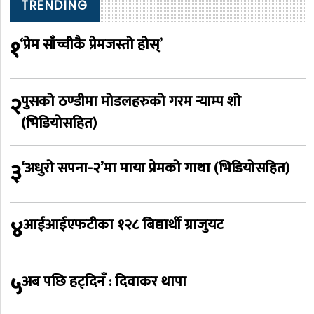
TRENDING
१
‘प्रेम साँच्चीकै प्रेमजस्तो होस्’
२
पुसको ठण्डीमा मोडलहरुको गरम र्‍याम्प शो
(भिडियोसहित)
३
‘अधुरो सपना-२’मा माया प्रेमको गाथा (भिडियोसहित)
४
आईआईएफटीका १२८ बिद्यार्थी ग्राजुयट
५
अब पछि हट्दिनँ : दिवाकर थापा