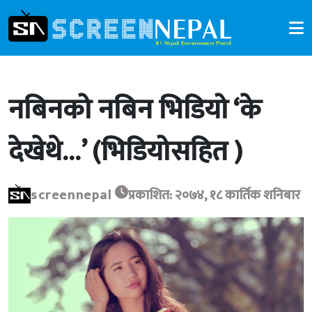
नबिनको नबिन भिडियो ‘के
देखेथे…’ (भिडियोसहित )
screennepal
प्रकाशित: २०७४, १८ कार्तिक शनिबार