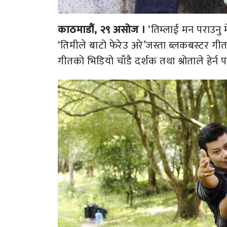
काठमाडौं, २९ असोज ।
‘तिम्लाई मन पराउनु म
‘तिमीले बाटो फेरेउ अरे’जस्ता ब्लकबस्टर ग
गीतको भिडियो चाँडै दर्शक तथा श्रोताले हे