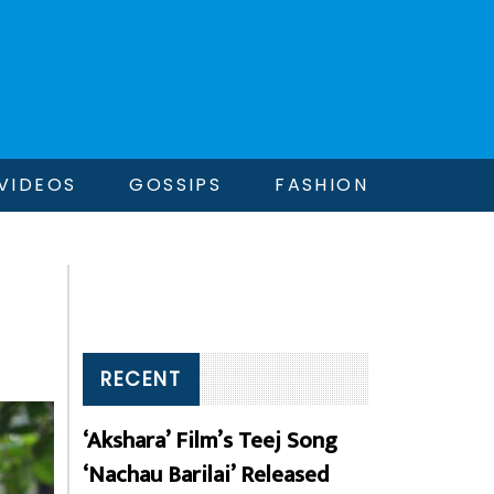
VIDEOS
GOSSIPS
FASHION
RECENT
‘Akshara’ Film’s Teej Song
‘Nachau Barilai’ Released