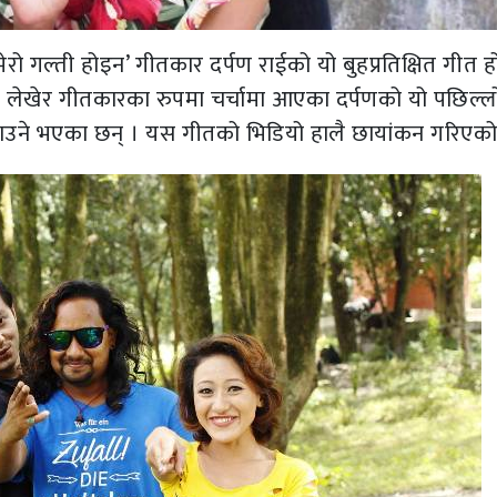
ेरो गल्ती होइन’ गीतकार दर्पण राईको यो बुहप्रतिक्षित गीत ह
ीत लेखेर गीतकारका रुपमा चर्चामा आएका दर्पणको यो पछिल्ल
र्न पाउने भएका छन् । यस गीतको भिडियो हालै छायांकन गरिएक