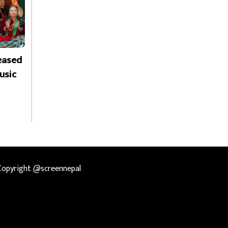
leased
usic
Copyright @screennepal