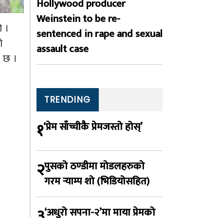
Hollywood producer
Weinstein to be re-
ो ।
sentenced in rape and sexual
ो
assault case
ो छ ।
TRENDING
१
‘प्रेम साँच्चीकै प्रेमजस्तो होस्’
२
पुसको ठण्डीमा मोडलहरुको
गरम र्‍याम्प शो (भिडियोसहित)
३
‘अधुरो सपना-२’मा माया प्रेमको