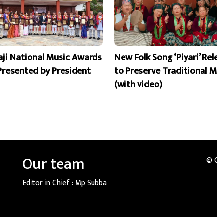
aji National Music Awards
New Folk Song ‘Piyari’ Re
Presented by President
to Preserve Traditional M
(with video)
Our team
© 
Editor in Chief :
Mp Subba