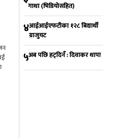
गाथा (भिडियोसहित)
४
आईआईएफटीका १२८ बिद्यार्थी
ग्राजुयट
ाजन
५
अब पछि हट्दिनँ : दिवाकर थापा
लाई
ा