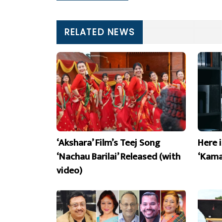
RELATED NEWS
‘Akshara’ Film’s Teej Song
Here 
‘Nachau Barilai’ Released (with
‘Kama
video)