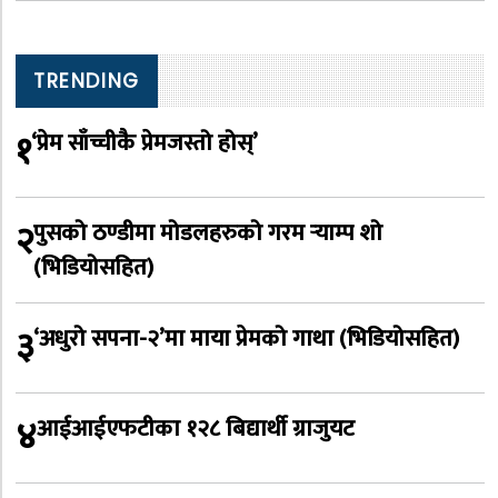
TRENDING
१
‘प्रेम साँच्चीकै प्रेमजस्तो होस्’
२
पुसको ठण्डीमा मोडलहरुको गरम र्‍याम्प शो
(भिडियोसहित)
३
‘अधुरो सपना-२’मा माया प्रेमको गाथा (भिडियोसहित)
४
आईआईएफटीका १२८ बिद्यार्थी ग्राजुयट