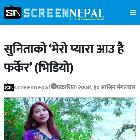
सुनिताको ‘मेरो प्यारा आउ है
फर्केर’ (भिडियो)
screennepal
प्रकाशित: २०७४, १० आश्विन मंगलवार