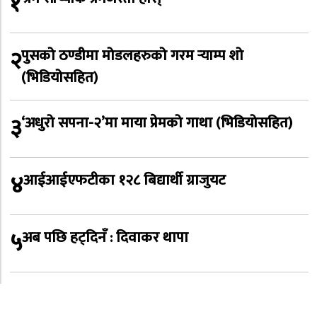
१
२
पुसको ठण्डीमा मोडलहरुको गरम र्‍याम्प शो
(भिडियोसहित)
३
‘अधुरो सपना-२’मा माया प्रेमको गाथा (भिडियोसहित)
४
आईआईएफटीका १२८ बिद्यार्थी ग्राजुयट
५
अब पछि हट्दिनँ : दिवाकर थापा