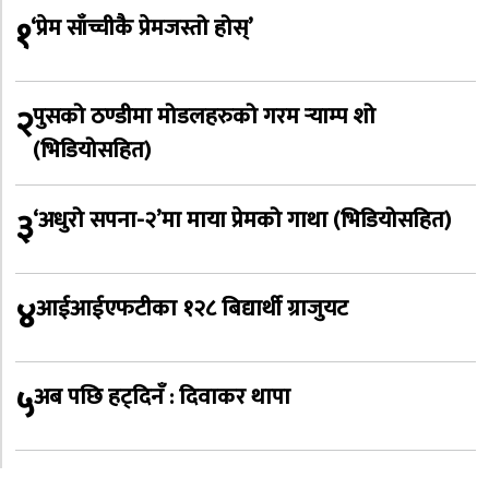
१
‘प्रेम साँच्चीकै प्रेमजस्तो होस्’
२
पुसको ठण्डीमा मोडलहरुको गरम र्‍याम्प शो
(भिडियोसहित)
३
‘अधुरो सपना-२’मा माया प्रेमको गाथा (भिडियोसहित)
४
आईआईएफटीका १२८ बिद्यार्थी ग्राजुयट
५
अब पछि हट्दिनँ : दिवाकर थापा