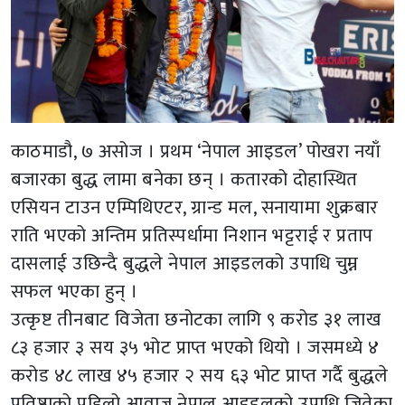
काठमाडौ, ७ असोज । प्रथम ‘नेपाल आइडल’ पोखरा नयाँ
बजारका बुद्ध लामा बनेका छन् । कतारको दोहास्थित
एसियन टाउन एम्पिथिएटर, ग्रान्ड मल, सनायामा शुक्रबार
राति भएको अन्तिम प्रतिस्पर्धामा निशान भट्टराई र प्रताप
दासलाई उछिन्दै बुद्धले नेपाल आइडलको उपाधि चुम्न
सफल भएका हुन् ।
उत्कृष्ट तीनबाट विजेता छनोटका लागि ९ करोड ३१ लाख
८३ हजार ३ सय ३५ भोट प्राप्त भएको थियो । जसमध्ये ४
करोड ४८ लाख ४५ हजार २ सय ६३ भोट प्राप्त गर्दै बुद्धले
प्रतिष्ठाको पहिलो आवाज नेपाल आइडलको उपाधि जितेका