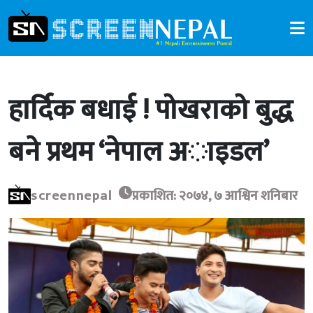
हार्दिक बधाई ! पोखराको बुद्ध
बने प्रथम ‘नेपाल अाइडल’
screennepal
प्रकाशित: २०७४, ७ आश्विन शनिबार