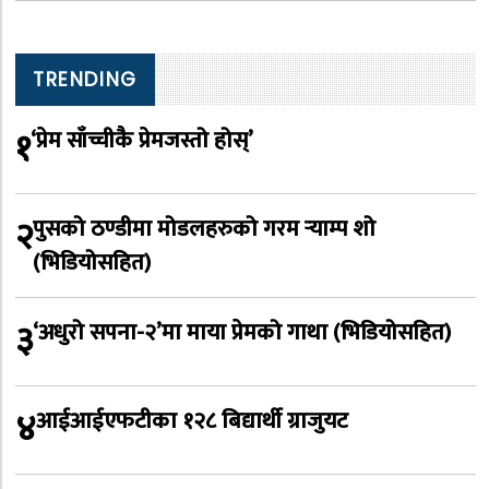
TRENDING
१
‘प्रेम साँच्चीकै प्रेमजस्तो होस्’
२
पुसको ठण्डीमा मोडलहरुको गरम र्‍याम्प शो
(भिडियोसहित)
३
‘अधुरो सपना-२’मा माया प्रेमको गाथा (भिडियोसहित)
४
आईआईएफटीका १२८ बिद्यार्थी ग्राजुयट