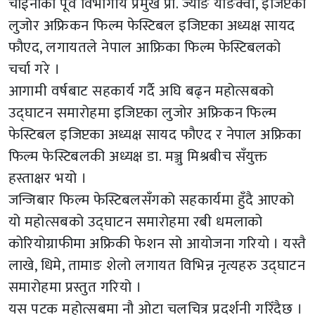
चाईनाकी पूर्व विभागीय प्रमुख प्रा. ज्याङ याङक्वी, इजिप्टका
लुजोर अफ्रिकन फिल्म फेस्टिबल इजिप्टका अध्यक्ष सायद
फौएद, लगायतले नेपाल आफ्रिका फिल्म फेस्टिबलको
चर्चा गरे ।
आगामी वर्षबाट सहकार्य गर्दै अघि बढ्न महोत्सबको
उद्घाटन समारोहमा इजिप्टका लुजोर अफ्रिकन फिल्म
फेस्टिबल इजिप्टका अध्यक्ष सायद फौएद र नेपाल अफ्रिका
फिल्म फेस्टिबलकी अध्यक्ष डा. मञ्जु मिश्रबीच सँयुक्त
हस्ताक्षर भयो ।
जन्जिबार फिल्म फेस्टिबलसँगको सहकार्यमा हुँदै आएको
यो महोत्सबको उद्घाटन समारोहमा रबी धमलाको
कोरियोग्राफीमा अफ्रिकी फेशन सो आयोजना गरियो । यस्तै
लाखे, धिमे, तामाङ शेलो लगायत विभिन्न नृत्यहरु उद्घाटन
समारोहमा प्रस्तुत गरियो ।
यस पटक महोत्सबमा नौ ओटा चलचित्र प्रदर्शनी गरिँदैछ ।