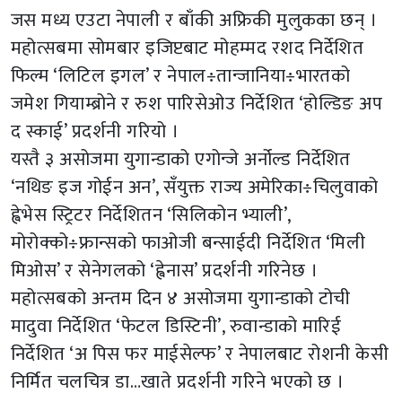
जस मध्य एउटा नेपाली र बाँकी अफ्रिकी मुलुकका छन् ।
महोत्सबमा सोमबार इजिप्टबाट मोहम्मद रशद निर्देशित
फिल्म ‘लिटिल इगल’ र नेपाल÷तान्जानिया÷भारतको
जमेश गियाम्ब्रोने र रुश पारिसेओउ निर्देशित ‘होल्डिङ अप
द स्काई’ प्रदर्शनी गरियो ।
यस्तै ३ असोजमा युगान्डाको एगोन्जे अर्नोल्ड निर्देशित
‘नथिङ इज गोईन अन’, सँयुक्त राज्य अमेरिका÷चिलुवाको
ह्वेभेस स्ट्रिटर निर्देशितन ‘सिलिकोन भ्याली’,
मोरोक्को÷फ्रान्सको फाओजी बन्साईदी निर्देशित ‘मिली
मिओस’ र सेनेगलको ‘ह्वेनास’ प्रदर्शनी गरिनेछ ।
महोत्सबको अन्तम दिन ४ असोजमा युगान्डाको टोची
मादुवा निर्देशित ‘फेटल डिस्टिनी’, रुवान्डाको मारिई
निर्देशित ‘अ पिस फर माईसेल्फ’ र नेपालबाट रोशनी केसी
निर्मित चलचित्र डा…खाते प्रदर्शनी गरिने भएको छ ।