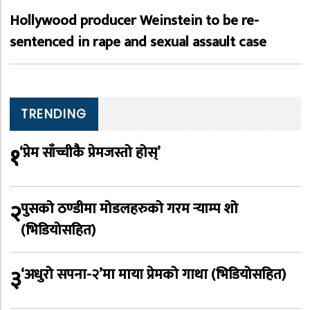
Hollywood producer Weinstein to be re-
sentenced in rape and sexual assault case
TRENDING
१
‘प्रेम साँच्चीकै प्रेमजस्तो होस्’
२
पुसको ठण्डीमा मोडलहरुको गरम र्‍याम्प शो
(भिडियोसहित)
३
‘अधुरो सपना-२’मा माया प्रेमको गाथा (भिडियोसहित)