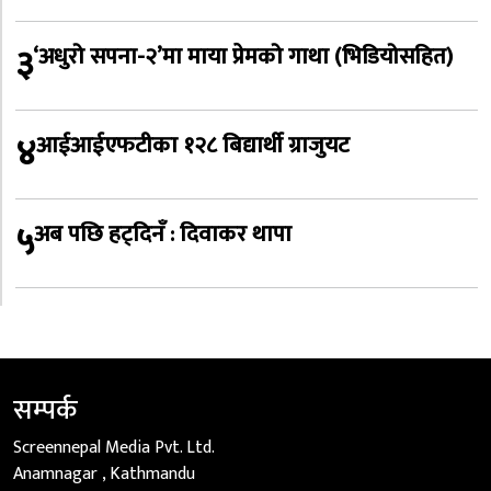
३
‘अधुरो सपना-२’मा माया प्रेमको गाथा (भिडियोसहित)
४
आईआईएफटीका १२८ बिद्यार्थी ग्राजुयट
५
अब पछि हट्दिनँ : दिवाकर थापा
सम्पर्क
Screennepal Media Pvt. Ltd.
Anamnagar , Kathmandu