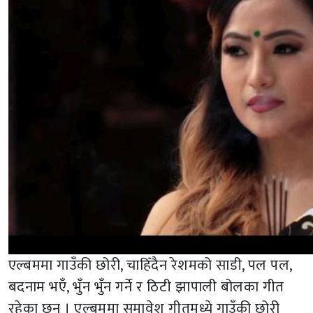
एल्बममा गाउँकी छोरी, चाहिँदैन रेशमको साडी, पल पल,
बदनाम भएँ, भुँन भुँन गर्ने र ठिटी झापाली बोलका गीत
रहेका छन् । एल्बममा समावेश गीतमध्ये गाउँकी छोरी