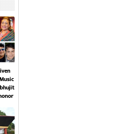
given
 Music
bhujit
honor