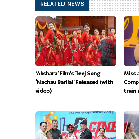
RELATED NEWS
‘Akshara’ Film’s Teej Song
Miss 
‘Nachau Barilai’ Released (with
Compe
video)
train