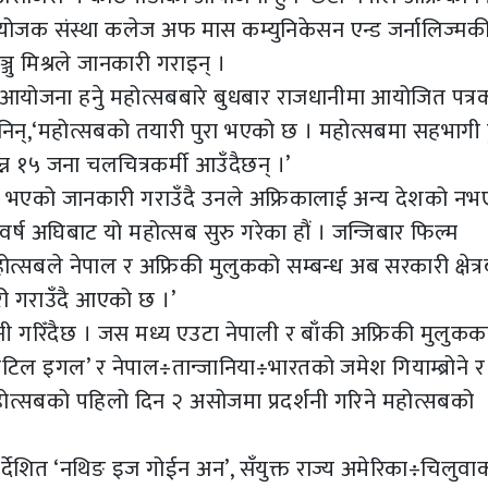
ोजक संस्था कलेज अफ मास कम्युनिकेसन एन्ड जर्नालिज्मक
्जु मिश्रले जानकारी गराइन् ।
योजना हनुे महोत्सबबारे बुधबार राजधानीमा आयोजित पत्र
 भनिन्,‘महोत्सबको तयारी पुरा भएको छ । महोत्सबमा सहभागी 
न १५ जना चलचित्रकर्मी आउँदैछन् ।’
 भएको जानकारी गराउँदै उनले अफ्रिकालाई अन्य देशको नभ
 वर्ष अघिबाट यो महोत्सब सुरु गरेका हौं । जन्जिबार फिल्म
त्सबले नेपाल र अफ्रिकी मुलुकको सम्बन्ध अब सरकारी क्षेत्
ारी गराउँदै आएको छ ।’
ी गरिँदैछ । जस मध्य एउटा नेपाली र बाँकी अफ्रिकी मुलुकक
लिटिल इगल’ र नेपाल÷तान्जानिया÷भारतको जमेश गियाम्ब्रोने 
महोत्सबको पहिलो दिन २ असोजमा प्रदर्शनी गरिने महोत्सबको
 निर्देशित ‘नथिङ इज गोईन अन’, सँयुक्त राज्य अमेरिका÷चिलुवा