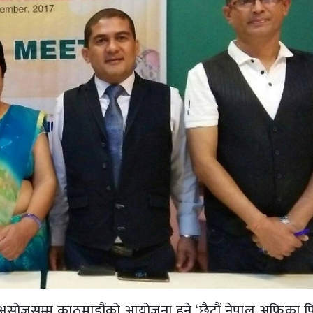
ोजसम्म काठमाडौंको आयोजना हुने ‘छैटौं नेपाल अफ्रिका फ