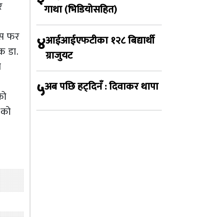
र
गाथा (भिडियोसहित)
पिस फर
४
आईआईएफटीका १२८ बिद्यार्थी
क डा.
ग्राजुयट
ो
५
अब पछि हट्दिनँ : दिवाकर थापा
को
एको