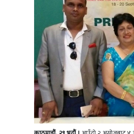
काठमाडौं, २९ भदौं ।
आउँदो २ असोजबाट ४ अस