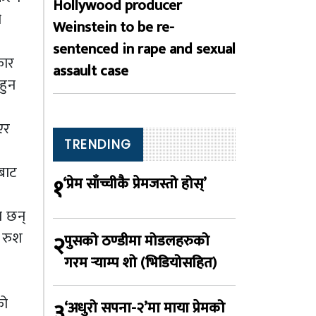
Hollywood producer
ी
Weinstein to be re-
sentenced in rape and sexual
कार
assault case
हुन
एर
TRENDING
रबाट
१
‘प्रेम साँच्चीकै प्रेमजस्तो होस्’
ा छन्
र रुश
२
पुसको ठण्डीमा मोडलहरुको
गरम र्‍याम्प शो (भिडियोसहित)
को
३
‘अधुरो सपना-२’मा माया प्रेमको