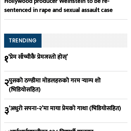
Hollywood producer Weinstein to be re-
sentenced in rape and sexual assault case
TRENDING
१
‘प्रेम साँच्चीकै प्रेमजस्तो होस्’
२
पुसको ठण्डीमा मोडलहरुको गरम र्‍याम्प शो
(भिडियोसहित)
३
‘अधुरो सपना-२’मा माया प्रेमको गाथा (भिडियोसहित)