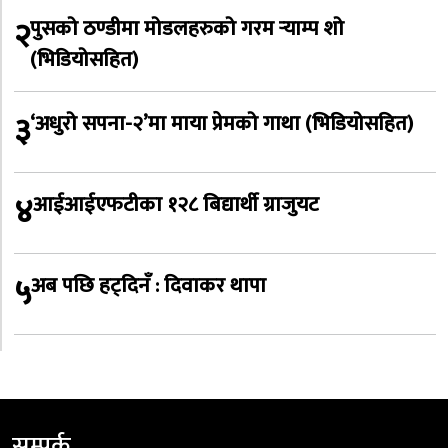
२
पुसको ठण्डीमा मोडलहरुको गरम र्‍याम्प शो
(भिडियोसहित)
३
‘अधुरो सपना-२’मा माया प्रेमको गाथा (भिडियोसहित)
४
आईआईएफटीका १२८ बिद्यार्थी ग्राजुयट
५
अब पछि हट्दिनँ : दिवाकर थापा
सम्पर्क