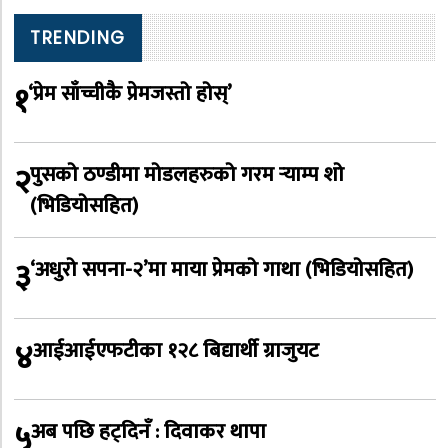
TRENDING
१
‘प्रेम साँच्चीकै प्रेमजस्तो होस्’
२
पुसको ठण्डीमा मोडलहरुको गरम र्‍याम्प शो
(भिडियोसहित)
३
‘अधुरो सपना-२’मा माया प्रेमको गाथा (भिडियोसहित)
४
आईआईएफटीका १२८ बिद्यार्थी ग्राजुयट
५
अब पछि हट्दिनँ : दिवाकर थापा