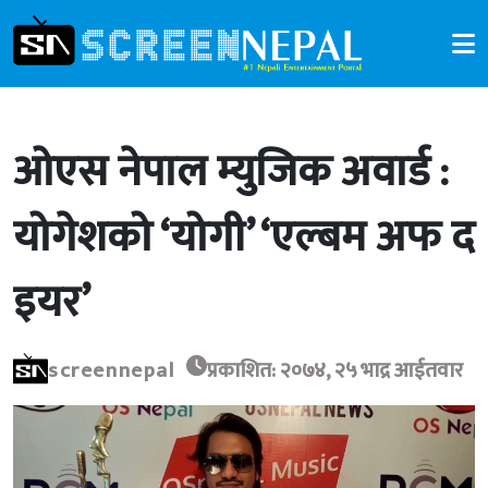
ओएस नेपाल म्युजिक अवार्ड :
योगेशको ‘योगी’ ‘एल्बम अफ द
इयर’
screennepal
प्रकाशित: २०७४, २५ भाद्र आईतवार