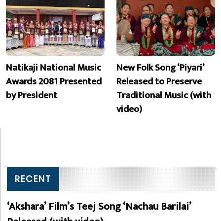
Natikaji National Music
New Folk Song ‘Piyari’
Awards 2081 Presented
Released to Preserve
by President
Traditional Music (with
video)
RECENT
‘Akshara’ Film’s Teej Song ‘Nachau Barilai’