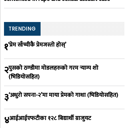
TRENDING
१
‘प्रेम साँच्चीकै प्रेमजस्तो होस्’
२
पुसको ठण्डीमा मोडलहरुको गरम र्‍याम्प शो
(भिडियोसहित)
३
‘अधुरो सपना-२’मा माया प्रेमको गाथा (भिडियोसहित)
४
आईआईएफटीका १२८ बिद्यार्थी ग्राजुयट