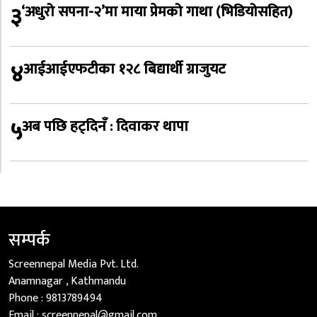
३
‘अधुरो सपना-२’मा माया प्रेमको गाथा (भिडियोसहित)
४
आईआईएफटीका १२८ बिद्यार्थी ग्राजुयट
५
अब पछि हट्दिनँ : दिवाकर थापा
सम्पर्क
Screennepal Media Pvt. Ltd.
Anamnagar , Kathmandu
Phone :
9813789494
Email :
screennepal@gmail.com