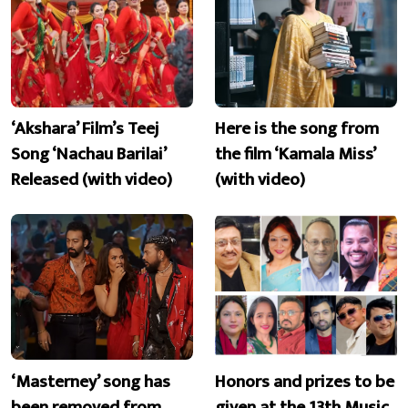
‘Akshara’ Film’s Teej
Here is the song from
Song ‘Nachau Barilai’
the film ‘Kamala Miss’
Released (with video)
(with video)
‘Masterney’ song has
Honors and prizes to be
been removed from
given at the 13th Music