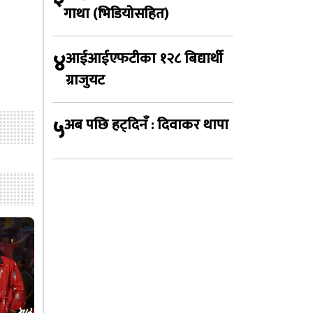
गाथा (भिडियोसहित)
४
आईआईएफटीका १२८ बिद्यार्थी
ग्राजुयट
५
अब पछि हट्दिनँ : दिवाकर थापा