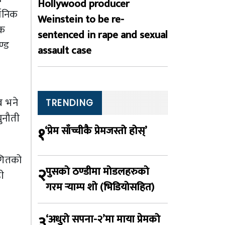
Hollywood producer
्जनिक
Weinstein to be re-
िक
sentenced in rape and sexual
ण्ड
assault case
ा
ब भने
TRENDING
ुनौती
१
‘प्रेम साँच्चीकै प्रेमजस्तो होस्’
 गितको
२
पुसको ठण्डीमा मोडलहरुको
ही
गरम र्‍याम्प शो (भिडियोसहित)
३
‘अधुरो सपना-२’मा माया प्रेमको