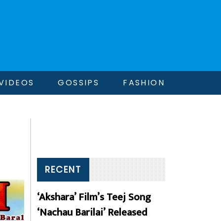
VIDEOS
GOSSIPS
FASHION
RECENT
‘Akshara’ Film’s Teej Song
‘Nachau Barilai’ Released