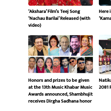
‘Akshara’ Film’s Teej Song
Here 
‘Nachau Barilai’ Released (with
‘Kama
video)
Honors and prizes to be given
Natik
at the 13th Music Khabar Music
2081 
Awards announced, Shambhujit
receives Dirgha Sadhana honor