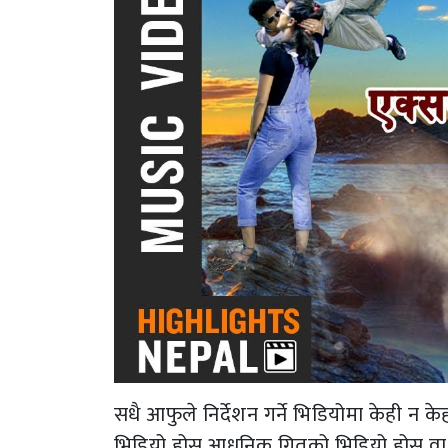
सधै आफुले निर्देशन गर्ने भिडियोमा केही न केह
भिडियो होस,आधुनिक गितको भिडियो होस वा लो