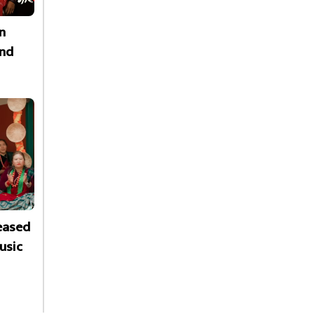
n
nd
leased
usic