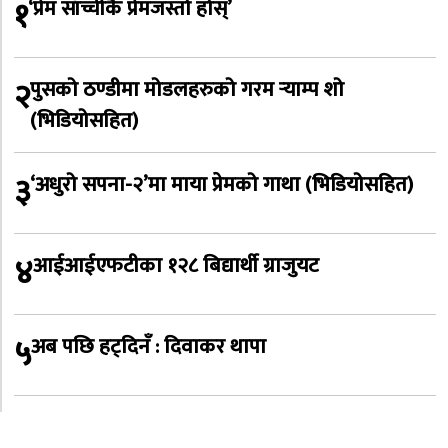
१
‘प्रेम साँच्चीकै प्रेमजस्तो होस्’
२
पुसको ठण्डीमा मोडलहरुको गरम र्‍याम्प शो
(भिडियोसहित)
३
‘अधुरो सपना-२’मा माया प्रेमको गाथा (भिडियोसहित)
४
आईआईएफटीका १२८ बिद्यार्थी ग्राजुयट
५
अब पछि हट्दिनँ : दिवाकर थापा