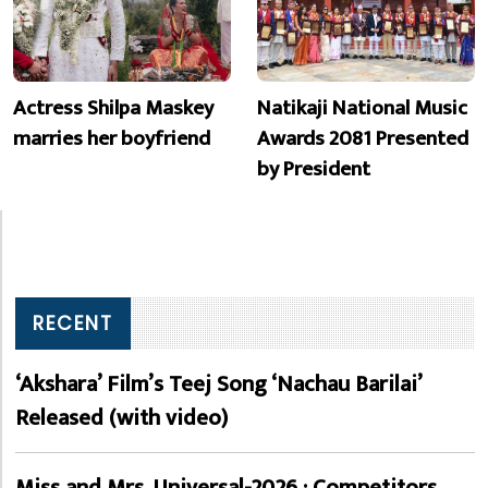
Actress Shilpa Maskey
Natikaji National Music
marries her boyfriend
Awards 2081 Presented
by President
RECENT
‘Akshara’ Film’s Teej Song ‘Nachau Barilai’
Released (with video)
Miss and Mrs. Universal-2026 : Competitors