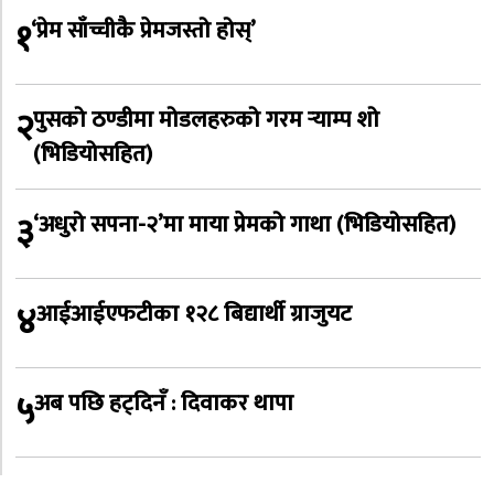
१
‘प्रेम साँच्चीकै प्रेमजस्तो होस्’
२
पुसको ठण्डीमा मोडलहरुको गरम र्‍याम्प शो
(भिडियोसहित)
३
‘अधुरो सपना-२’मा माया प्रेमको गाथा (भिडियोसहित)
४
आईआईएफटीका १२८ बिद्यार्थी ग्राजुयट
५
अब पछि हट्दिनँ : दिवाकर थापा