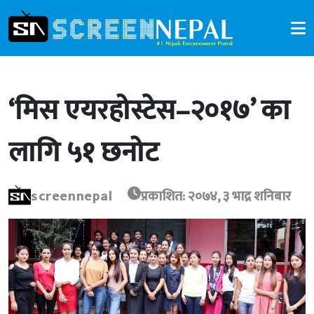
‘मिस एयरहोस्टेस–२०१७’ का
लागि ५१ छनोट
screennepal
प्रकाशित: २०७४, ३ भाद्र शनिबार