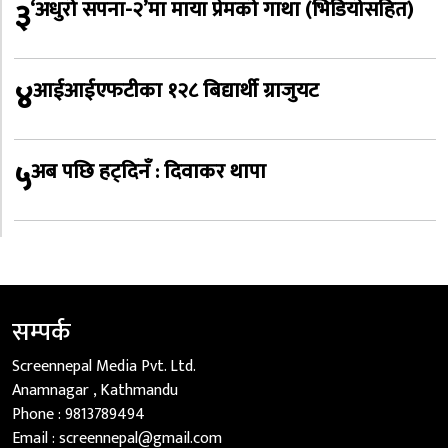
३
‘अधुरो सपना-२’मा माया प्रेमको गाथा (भिडियोसहित)
४
आईआईएफटीका १२८ बिद्यार्थी ग्राजुयट
५
अब पछि हट्दिनँ : दिवाकर थापा
सम्पर्क
Screennepal Media Pvt. Ltd.
Anamnagar , Kathmandu
Phone :
9813789494
Email :
screennepal@gmail.com