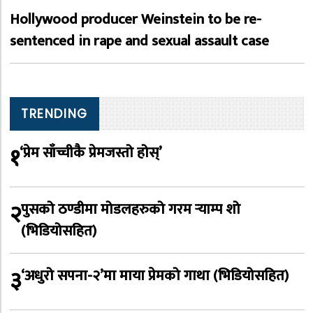
Hollywood producer Weinstein to be re-
sentenced in rape and sexual assault case
TRENDING
१
‘प्रेम साँच्चीकै प्रेमजस्तो होस्’
२
पुसको ठण्डीमा मोडलहरुको गरम र्‍याम्प शो
(भिडियोसहित)
३
‘अधुरो सपना-२’मा माया प्रेमको गाथा (भिडियोसहित)