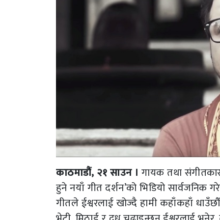
काठमाडौं, २१ साउन ।
गायक तथा संगीतकार स
हुने नयाँ गीत दर्शन’को भिडियो सार्वजनिक गर
गीतले ईश्वरलाई खोज्दै हामी कहाँकहाँ धाउँछ
भेटी, मिठाई र दूध चढाइन्छन् ईश्वरलाई भनेर