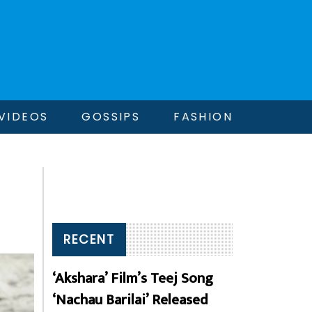
VIDEOS
GOSSIPS
FASHION
RECENT
‘Akshara’ Film’s Teej Song
‘Nachau Barilai’ Released