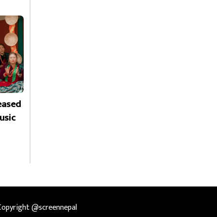
leased
usic
Copyright @screennepal