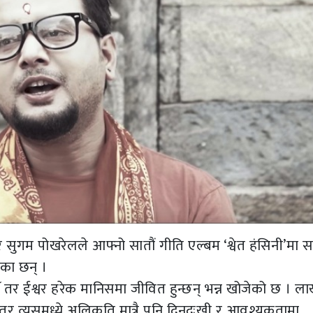
ुगम पोखरेलले आफ्नो सातौं गीति एल्बम ‘श्वेत हंसिनी’मा 
ेका छन् ।
ौँ तर ईश्वर हरेक मानिसमा जीवित हुन्छन् भन्न खोजेको छ । ला
, तर त्यसमध्ये अलिकति मात्रै पनि दिनदुःखी र आवश्यकतामा