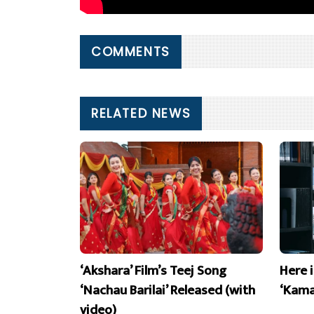
COMMENTS
RELATED NEWS
‘Akshara’ Film’s Teej Song
Here 
‘Nachau Barilai’ Released (with
‘Kama
video)