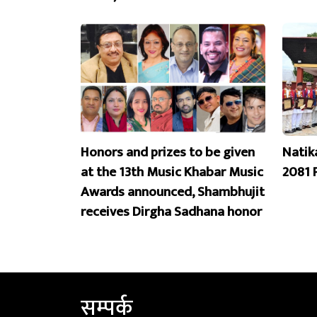
Honors and prizes to be given
Natik
at the 13th Music Khabar Music
2081 
Awards announced, Shambhujit
receives Dirgha Sadhana honor
सम्पर्क