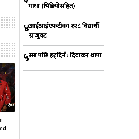
गाथा (भिडियोसहित)
४
आईआईएफटीका १२८ बिद्यार्थी
ग्राजुयट
५
अब पछि हट्दिनँ : दिवाकर थापा
n
nd