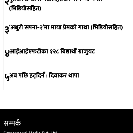
२
(भिडियोसहित)
३
‘अधुरो सपना-२’मा माया प्रेमको गाथा (भिडियोसहित)
४
आईआईएफटीका १२८ बिद्यार्थी ग्राजुयट
५
अब पछि हट्दिनँ : दिवाकर थापा
सम्पर्क