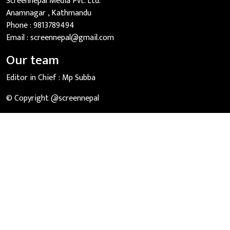
Screennepal Media Pvt. Ltd.
Anamnagar , Kathmandu
Phone :
9813789494
Email :
screennepal@gmail.com
Our team
Editor in Chief :
Mp Subba
© Copyright @screennepal