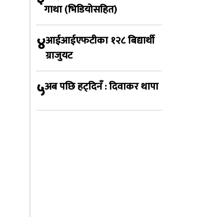
गाथा (भिडियोसहित)
४
आईआईएफटीका १२८ बिद्यार्थी
ग्राजुयट
५
अब पछि हट्दिनँ : दिवाकर थापा