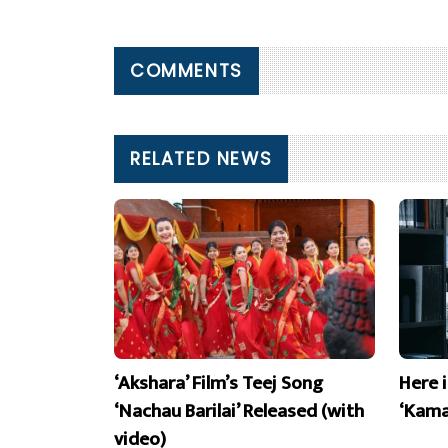
COMMENTS
RELATED NEWS
‘Akshara’ Film’s Teej Song
Here 
‘Nachau Barilai’ Released (with
‘Kama
video)