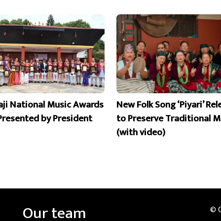
aji National Music Awards
New Folk Song ‘Piyari’ Re
Presented by President
to Preserve Traditional M
(with video)
Our team
© 