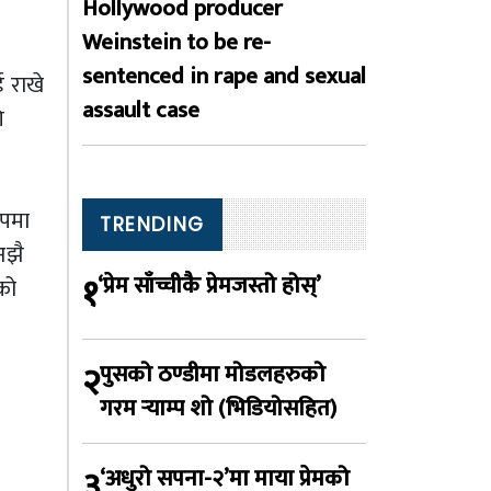
Hollywood producer
Weinstein to be re-
sentenced in rape and sexual
ई राखे
assault case
ि
ुपमा
TRENDING
अझै
१
‘प्रेम साँच्चीकै प्रेमजस्तो होस्’
को
२
पुसको ठण्डीमा मोडलहरुको
गरम र्‍याम्प शो (भिडियोसहित)
३
‘अधुरो सपना-२’मा माया प्रेमको