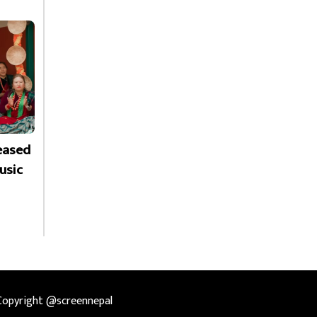
leased
usic
Copyright @screennepal