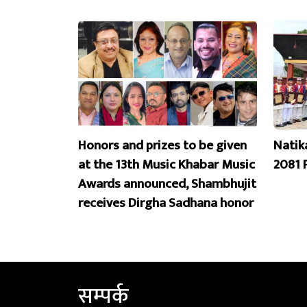
Honors and prizes to be given
Natik
at the 13th Music Khabar Music
2081 
Awards announced, Shambhujit
receives Dirgha Sadhana honor
सम्पर्क