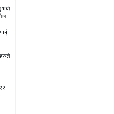
नु भयो
ाँले
ार्नु
हरुले
 २२