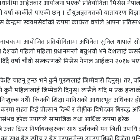
ाजधानीमा आईतबार आयोजना भएको प्रतियोगिता ‘मिसेस नेपा
षा कार्कीले पाएकी छन् । टीयुअन्र्तगतको वातावरण विज्ञ
केन्द्रमा स्वयमसेवीको रुपमा कार्यरत वर्षाले आफ्ना प्रतिस्पर
िय नाचघरमा आयोजित प्रतियोगितामा अभिनेता सुनिल थापाले स
ो देशको पहिलो महिला प्रधानमन्त्री बन्नुभयो भने देशलाई कस
त्तर दिँदै वर्षा चौथो संस्करणको मिसेस नेपाल आईकन २०१७ भ
हि चाहनु हुन्छ भने कुनै पुरुषलाई जिम्मेवारी दिनुस्। तर, यद
ने कुनै महिलालाई जिम्मेवरी दिनुस्। त्यसैले यदि म एक हप्ताक
लाई निःशुल्क गर्थें। किनकी शिक्षा मानिसको आधारभूत अधिकार ह
मा राहत दिई प्रोत्सान दिन्थें र लैङ्गीक विभेदका बिरुद्ध अ
 यथासंभव हरेक उपायले सामाजिक तथा आर्थिक रुपमा हरेक
ने उत्तर दिएर निर्णायकहरुका साथ दर्शकको मन जिती उपाधि
ा साथ बेष्ट स्पीच र बेष्ट परफरमेन्स उपउपाधिको विजेता पन