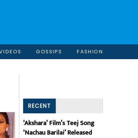
VIDEOS
GOSSIPS
FASHION
RECENT
‘Akshara’ Film’s Teej Song
‘Nachau Barilai’ Released