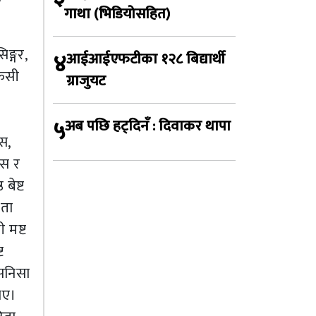
गाथा (भिडियोसहित)
िङ्गर,
४
आईआईएफटीका १२८ बिद्यार्थी
केसी
ग्राजुयट
५
अब पछि हट्दिनँ : दिवाकर थापा
स,
ईस र
बेष्ट
जता
 मष्ट
ट
 सनिसा
िए।