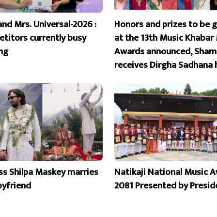
and Mrs. Universal-2026 :
Honors and prizes to be 
titors currently busy
at the 13th Music Khabar
ing
Awards announced, Sham
receives Dirgha Sadhana 
ss Shilpa Maskey marries
Natikaji National Music 
oyfriend
2081 Presented by Presid