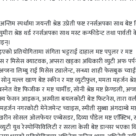
म स्पर्धामा जयन्ती श्रेष्ठ उप्रेती फष्ट रनर्सअपका साथ बेष्ट स
 सुमीरा श्रेष्ठ थर्ड रनर्सअपका साथ मस्ट कन्फीडेन्ट तथा पार्वती 
भइन्।
इएको प्रतियोगितामा संगिता भट्टराई दाहाल मष्ट पपुलर र मष्ट
स र मिसेस क्याटवक, अप्सरा खड्का अधिकारी व्युटी अफ पर्प
न्जना लिम्बु राई मिसेस ट्यालेन्ट, सन्ध्या शाही फेसबुक च्वा
सोनु मल्ल खाण बेष्ट स्कीन र मष्ट व्युटीफुल, ममता महर्जन श्रेष्ठ 
्नेत वेष्ट फिजीक र मष्ट चार्मीङ, सोनी श्रेष्ठ मष्ट फ्रेण्डली, अन्
ाक्य फेसन आइकन, अस्मीता बयलकोटी बेष्ट फिटनेस, तारा वली
मी महर्जन नगरकोटी मेनेजमेन्ट च्वाइस, स्मीती सुब्बा अंगदाम्बे मष्
पाखरीन सोसल ओलफेयर एम्बेसडर, दिव्या पौडेल मष्ट एक्टििभ,
 व्युटी युथ रेस्पोन्सिविलिटी र सरला केसी बेष्ट डान्सर भएका थ