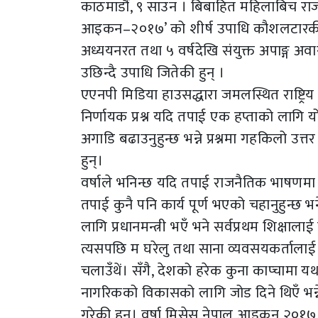
काठमाडौं, ९ साउन । बिबाहित महिलाबिच र
आइकन–२०१७’ को शीर्ष उपाधि कौशलटारकी वर्
अध्ययनरत तथा ५ वर्षदेखि संयुक्त अपाङ्ग अवास 
उछिन्दै उपाधि जितेकी हुन् ।
एएनपी मिडिया हाउसद्धारा जमलस्थित राष्ट्र
निर्णायक प्रश्न यदि तपाई एक हप्ताको लागि य
अगाडि बढाउनुहुन्छ भन्ने प्रश्नमा गहकिलो उ
हुन्।
वर्षाले भनिन्छ यदि तपाई राजनैतिक भाषणमा के
तपाई कुनै पनि कार्य पूर्ण भएको चहानुहुन्छ भ
लागि प्रधानमन्त्री भएँ भने सर्वप्रथम शिक्षा
त्यसपछि म घरेलु तथा साना व्यवसयकर्तालाई कर
चलाउँथें। सँगै, देशको हरेक कुना काप्चामा
नागरिकको विकासको लागि जोड दिने थिएँ भन्
गरेकी हुन्। वर्षा मिसेस नेपाल आइकन २०१७ क