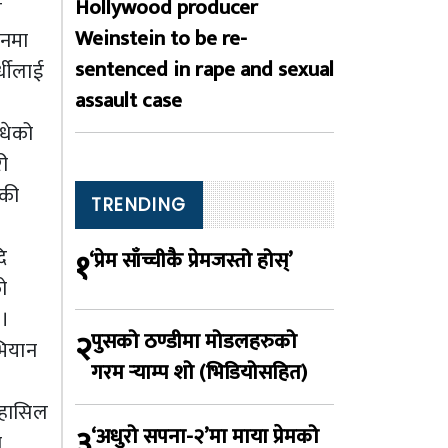
Hollywood producer
ल
Weinstein to be re-
ानमा
sentenced in rape and sexual
्धीलाई
assault case
ोधेको
री
एकी
TRENDING
ि
१
‘प्रेम साँच्चीकै प्रेमजस्तो होस्’
ो
ो।
२
पुसको ठण्डीमा मोडलहरुको
भियान
गरम र्‍याम्प शो (भिडियोसहित)
 हासिल
३
‘अधुरो सपना-२’मा माया प्रेमको
ि