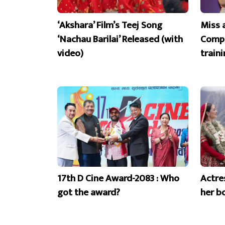
‘Akshara’ Film’s Teej Song
Miss 
‘Nachau Barilai’ Released (with
Compe
video)
train
17th D Cine Award-2083 : Who
Actre
got the award?
her b