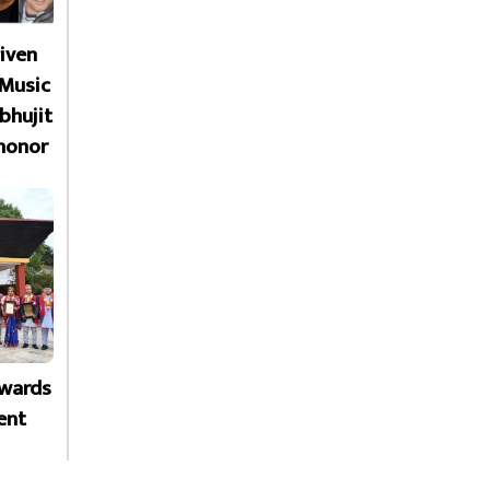
given
 Music
bhujit
honor
Awards
ent