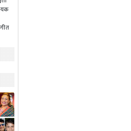
िता
णायक
 गीत