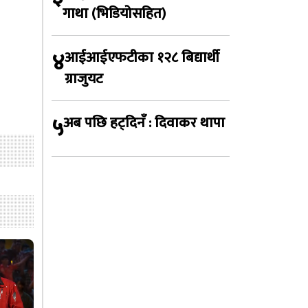
गाथा (भिडियोसहित)
४
आईआईएफटीका १२८ बिद्यार्थी
ग्राजुयट
५
अब पछि हट्दिनँ : दिवाकर थापा