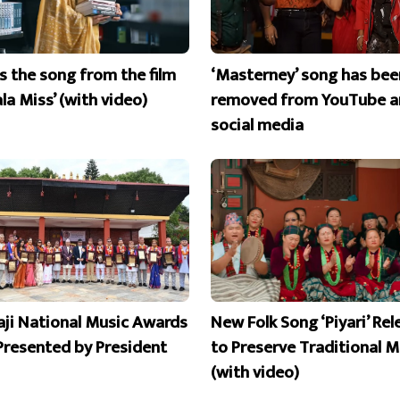
is the song from the film
‘Masterney’ song has bee
la Miss’ (with video)
removed from YouTube a
social media
aji National Music Awards
New Folk Song ‘Piyari’ Re
Presented by President
to Preserve Traditional M
(with video)