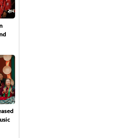
n
nd
leased
usic