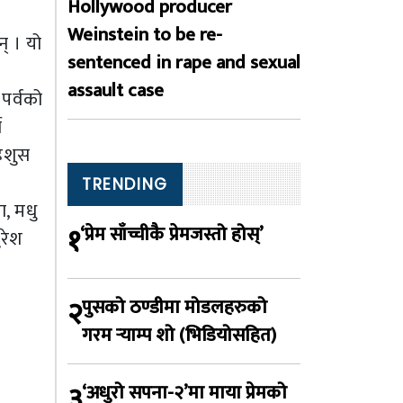
Hollywood producer
Weinstein to be re-
् । यो
sentenced in rape and sexual
assault case
पर्वको
े
हशुस
TRENDING
ा, मधु
१
‘प्रेम साँच्चीकै प्रेमजस्तो होस्’
ुरेश
२
पुसको ठण्डीमा मोडलहरुको
गरम र्‍याम्प शो (भिडियोसहित)
३
‘अधुरो सपना-२’मा माया प्रेमको