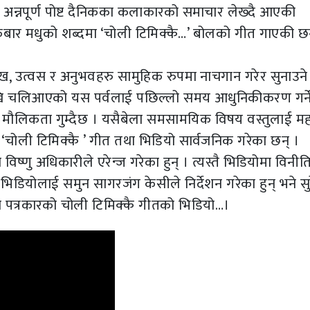
् । अन्नपूर्ण पोष्ट दैनिकका कलाकारको समाचार लेख्दै आएकी
रकबार मधुको शब्दमा ‘चोली टिमिक्कै…’ बोलको गीत गाएकी छन
ख, उत्वस र अनुभवहरु सामुहिक रुपमा नाचगान गरेर सुनाउने 
ादेखि चलिआएको यस पर्वलाई पछिल्लो समय आधुनिकीकरण गर्न
 मौलिकता गुम्दैछ । यसैबेला समसामयिक विषय वस्तुलाई म
ीत ‘चोली टिमिक्कै ’ गीत तथा भिडियो सार्वजनिक गरेका छन् ।
िष्णु अधिकारीले एरेन्ज गरेका हुन् । त्यस्तै भिडियोमा विनीति
 भिडियोलाई समुन सागरजंग केसीले निर्देशन गरेका हुन् भने स
ुृस पत्रकारको चोली टिमिक्कै गीतको भिडियो…।