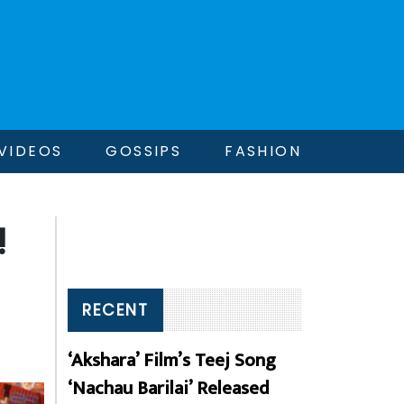
VIDEOS
GOSSIPS
FASHION
!
RECENT
‘Akshara’ Film’s Teej Song
‘Nachau Barilai’ Released