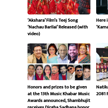
‘Akshara’ Film’s Teej Song
Here 
‘Nachau Barilai’ Released (with
‘Kama
video)
Honors and prizes to be given
Natik
at the 13th Music Khabar Music
2081 
Awards announced, Shambhujit
receives Dirgha Sadhana honor