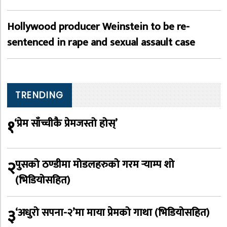
Hollywood producer Weinstein to be re-
sentenced in rape and sexual assault case
TRENDING
१
‘प्रेम साँच्चीकै प्रेमजस्तो होस्’
२
पुसको ठण्डीमा मोडलहरुको गरम र्‍याम्प शो
(भिडियोसहित)
३
‘अधुरो सपना-२’मा माया प्रेमको गाथा (भिडियोसहित)