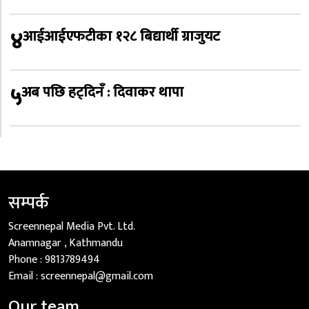
४
आईआईएफटीका १२८ बिद्यार्थी ग्राजुयट
५
अब पछि हट्दिनँ : दिवाकर थापा
सम्पर्क
Screennepal Media Pvt. Ltd.
Anamnagar , Kathmandu
Phone :
9813789494
Email :
screennepal@gmail.com
Our team