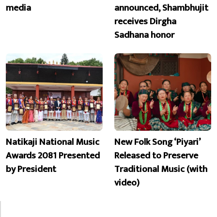
media
announced, Shambhujit
receives Dirgha
Sadhana honor
Natikaji National Music
New Folk Song ‘Piyari’
Awards 2081 Presented
Released to Preserve
by President
Traditional Music (with
video)