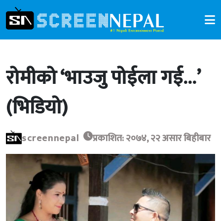
रोमीको ‘भाउजु पोईला गई…’
(भिडियो)
screennepal
प्रकाशित: २०७४, २२ असार बिहीबार