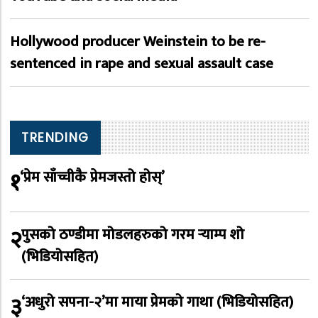
Hollywood producer Weinstein to be re-
sentenced in rape and sexual assault case
TRENDING
१
‘प्रेम साँच्चीकै प्रेमजस्तो होस्’
२
पुसको ठण्डीमा मोडलहरुको गरम र्‍याम्प शो
(भिडियोसहित)
३
‘अधुरो सपना-२’मा माया प्रेमको गाथा (भिडियोसहित)