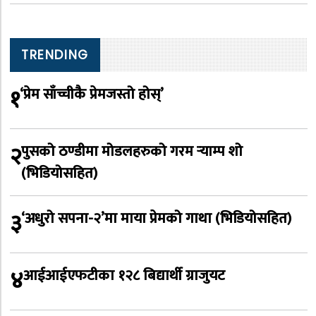
TRENDING
१
‘प्रेम साँच्चीकै प्रेमजस्तो होस्’
२
पुसको ठण्डीमा मोडलहरुको गरम र्‍याम्प शो
(भिडियोसहित)
३
‘अधुरो सपना-२’मा माया प्रेमको गाथा (भिडियोसहित)
४
आईआईएफटीका १२८ बिद्यार्थी ग्राजुयट