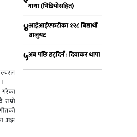
गाथा (भिडियोसहित)
४
आईआईएफटीका १२८ बिद्यार्थी
ग्राजुयट
५
अब पछि हट्दिनँ : दिवाकर थापा
 कल्चरल
 ।
य गरेका
राम्रो
’ गीतको
िनमा अझ