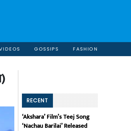
VIDEOS
GOSSIPS
FASHION
त)
RECENT
‘Akshara’ Film’s Teej Song
‘Nachau Barilai’ Released