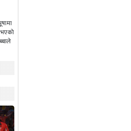
भूषामा
त भएको
्बाले