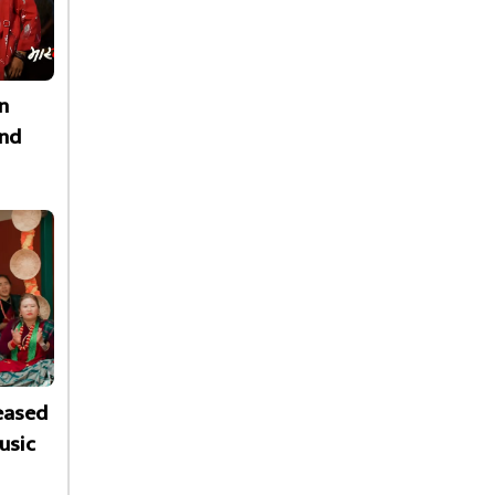
n
nd
leased
usic