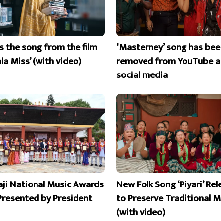
is the song from the film
‘Masterney’ song has bee
la Miss’ (with video)
removed from YouTube a
social media
aji National Music Awards
New Folk Song ‘Piyari’ Re
Presented by President
to Preserve Traditional M
(with video)