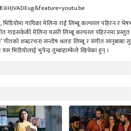
B3iHJVADEug&feature=youtu.be
नै, भिडियोमा गायिका मेलिना राई लिम्बू कल्चरल पहिरन र भेष
 गीत गाइसकेकी मेलिना यसरी लिम्बू कल्चरल पहिरनमा प्रस्तु
ो’ गीतको शब्दरचना सन्तोष थलङ लिम्बू र संगीत सानुबाबा सुब
 यस भिडियोलाई भुपेन्द्र तुम्बाहाम्फेले खिचेका हुन् ।