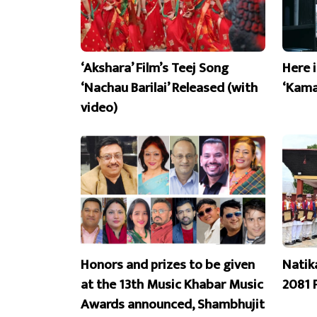
‘Akshara’ Film’s Teej Song
Here 
‘Nachau Barilai’ Released (with
‘Kama
video)
Honors and prizes to be given
Natik
at the 13th Music Khabar Music
2081 
Awards announced, Shambhujit