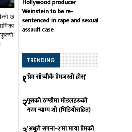
Hollywood producer
Weinstein to be re-
लेको छ
sentenced in rape and sexual
गायिका
assault case
ूल्यो’
।
TRENDING
१
‘प्रेम साँच्चीकै प्रेमजस्तो होस्’
२
पुसको ठण्डीमा मोडलहरुको
गरम र्‍याम्प शो (भिडियोसहित)
३
‘अधुरो सपना-२’मा माया प्रेमको