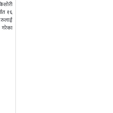
किशोरी
्थात १६
हरुलाई
त गरेका