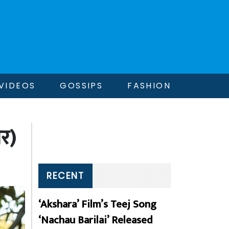
VIDEOS
GOSSIPS
FASHION
र)
RECENT
‘Akshara’ Film’s Teej Song
‘Nachau Barilai’ Released