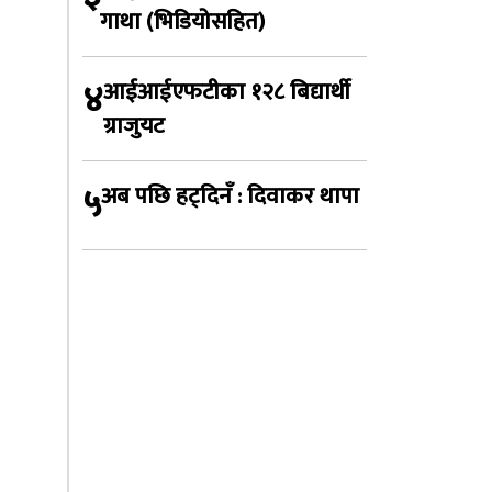
गाथा (भिडियोसहित)
४
आईआईएफटीका १२८ बिद्यार्थी
ग्राजुयट
५
अब पछि हट्दिनँ : दिवाकर थापा