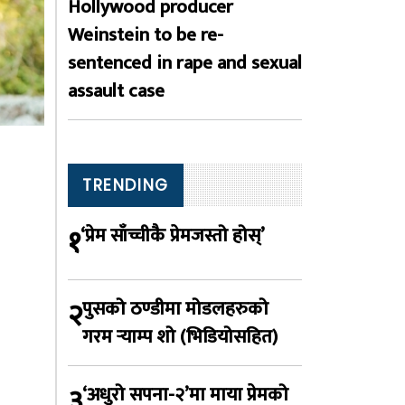
Hollywood producer
Weinstein to be re-
sentenced in rape and sexual
assault case
TRENDING
१
‘प्रेम साँच्चीकै प्रेमजस्तो होस्’
२
पुसको ठण्डीमा मोडलहरुको
गरम र्‍याम्प शो (भिडियोसहित)
३
‘अधुरो सपना-२’मा माया प्रेमको