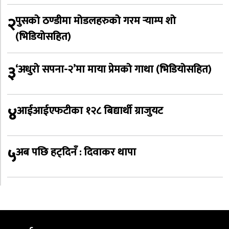
२
पुसको ठण्डीमा मोडलहरुको गरम र्‍याम्प शो
(भिडियोसहित)
३
‘अधुरो सपना-२’मा माया प्रेमको गाथा (भिडियोसहित)
४
आईआईएफटीका १२८ बिद्यार्थी ग्राजुयट
५
अब पछि हट्दिनँ : दिवाकर थापा