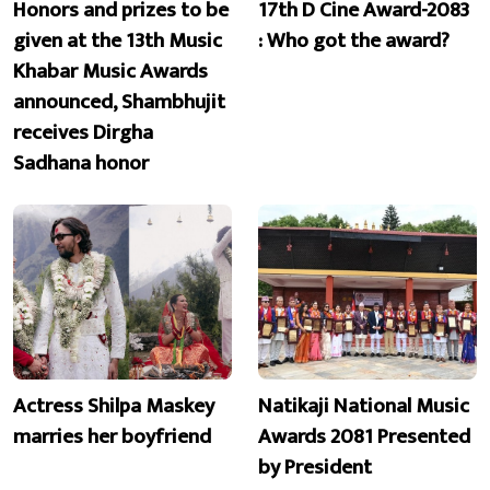
Honors and prizes to be
17th D Cine Award-2083
given at the 13th Music
: Who got the award?
Khabar Music Awards
announced, Shambhujit
receives Dirgha
Sadhana honor
Actress Shilpa Maskey
Natikaji National Music
marries her boyfriend
Awards 2081 Presented
by President