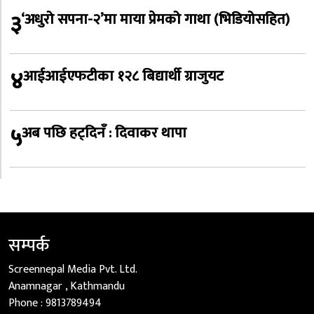
३
‘अधुरो सपना-२’मा माया प्रेमको गाथा (भिडियोसहित)
४
आईआईएफटीका १२८ बिद्यार्थी ग्राजुयट
५
अब पछि हट्दिनँ : दिवाकर थापा
सम्पर्क
Screennepal Media Pvt. Ltd.
Anamnagar , Kathmandu
Phone :
9813789494